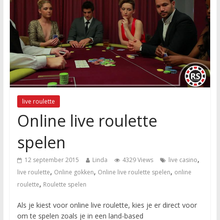
live roulette
Online live roulette
spelen
,
12 september 2015
Linda
4329 Views
live casino
,
,
,
live roulette
Online gokken
Online live roulette spelen
online
,
roulette
Roulette spelen
Als je kiest voor online live roulette, kies je er direct voor
om te spelen zoals je in een land-based