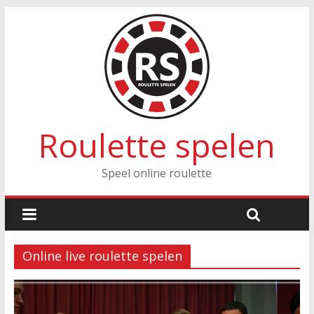
Roulette spelen
Speel online roulette
Online live roulette spelen