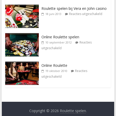
Roulette spelen bij Vera en John casino
Reacties uitgeschakeld
18 juni 2013
Online Roulette spelen
Reacties
10 september 2012
uitgeschakeld
Online Roulette
Reacties
19 oktober 2010
uitgeschakeld
Copyright © 2026
Roulette spelen
.