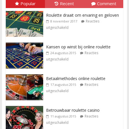
Popular
Recent
Comment
Roulette draait om ervaring en geloven
Reacties
8 november 2017
uitgeschakeld
Kansen op winst bij online roulette
Reacties
24 augustus 2015
uitgeschakeld
Betaalmethodes online roulette
Reacties
17 augustus 2015
uitgeschakeld
Betrouwbaar roulette casino
Reacties
11 augustus 2015
uitgeschakeld