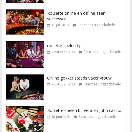
Roulette online en offline zeer
succesvol
Reacties uitgeschakeld
16 juli 2015
roulette spelen tips
Reacties uitgeschakeld
7 oktober 2013
Online gokker steeds vaker vrouw
Reacties uitgeschakeld
7 oktober 2013
Roulette spelen bij Vera en John casino
Reacties uitgeschakeld
18 juni 2013