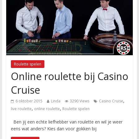
Roulette spelen
Online roulette bij Casino
Cruise
,
6 oktober 2015
Linda
3290 Views
Casino Cruise
,
,
live roulette
online roulette
Roulette spelen
Ben jij een echte liefhebber van roulette en wil je weer
eens wat anders? Kies dan voor gokken bij