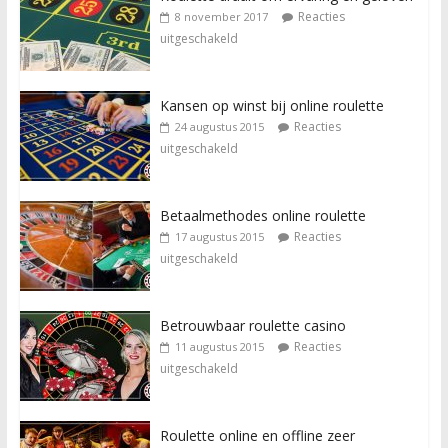
Reacties
8 november 2017
uitgeschakeld
Kansen op winst bij online roulette
Reacties
24 augustus 2015
uitgeschakeld
Betaalmethodes online roulette
Reacties
17 augustus 2015
uitgeschakeld
Betrouwbaar roulette casino
Reacties
11 augustus 2015
uitgeschakeld
Roulette online en offline zeer