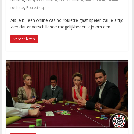
roulette
Europees roulette
Frans roulette
live roulette
online
,
roulette
Roulette spelen
Als je bij een online casino roulette gaat spelen zal je altijd
zien dat er verschillende mogelijkheden zijn om een
Verder lezen