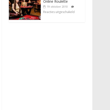
Online Roulette
19 oktober 2010
Reacties uitgeschakeld