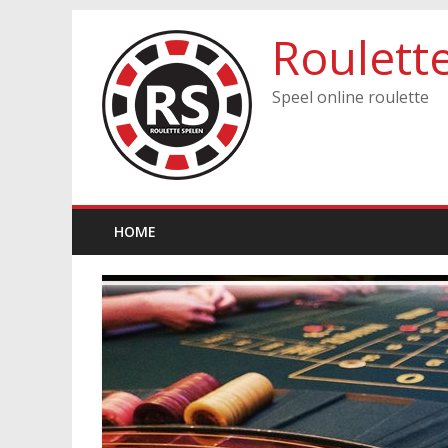
Roulett
Speel online roulette
HOME