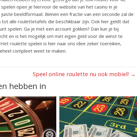
t spelen open je hiervoor de website van het casino in je
 juiste beeldformaat. Binnen een fractie van een seconde zal de
tot alle roulettetafels die beschikbaar zijn. Ook hier geldt dat
kunt spelen. Ga je met een account gokken? Dan kun je bij
echt en is het mogelijk om met eigen geld voor de winst te
 Het roulette spelen is hier naar ons idee zeker toereiken,
 geheel compleet weet te maken.
Speel online roulette nu ook mobiel!
→
nen hebben in