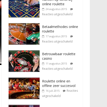
online roulette
24 augustus 2015
Reacties uitgeschakeld
Betaalmethodes online
roulette
17 augustus 2015
Reacties uitgeschakeld
Betrouwbaar roulette
casino
11 augustus 2015
Reacties uitgeschakeld
Roulette online en
offline zeer succesvol
Reacties
16 juli 2015
uitgeschakeld