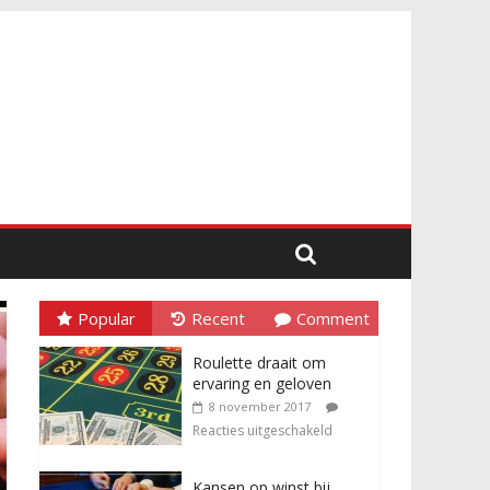
Popular
Recent
Comment
Roulette draait om
ervaring en geloven
8 november 2017
Reacties uitgeschakeld
Kansen op winst bij