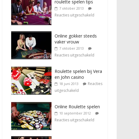
roulette spelen tips
7 oktober 2013
Reacties uitgeschakeld
Online gokker steeds
vaker vrouw
7 oktober 2013
Reacties uitgeschakeld
Roulette spelen bij Vera
en John casino
Reacties
18 juni 2013
uitgeschakeld
Online Roulette spelen
10 september 2012
Reacties uitgeschakeld