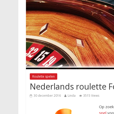
Roulette spelen
Nederlands roulette F
30 december 2016
Linda
3515 Views
Op zoek 
spel
voor